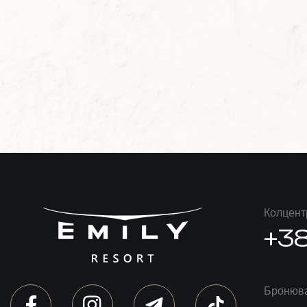
Колцент
+38
Бронюва