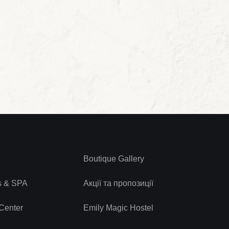
Boutique Gallery
s & SPA
Акції та пропозиції
Center
Emily Magic Hostel