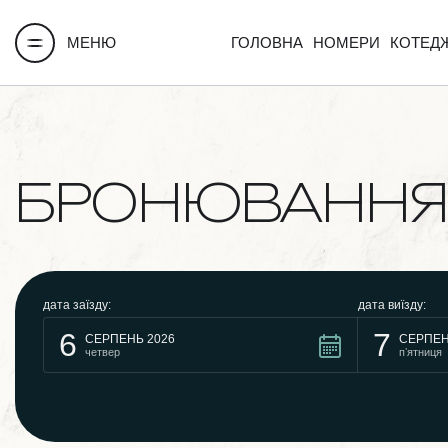
МЕНЮ
ГОЛОВНА
НОМЕРИ
КОТЕД
БРОНЮВАННЯ
дата заїзду:
дата виїзду:
6
7
СЕРПЕНЬ 2026
СЕРПЕН
четвер
пʼятниця