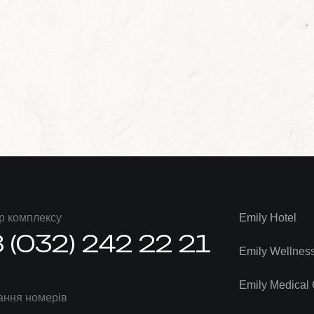
р комплексу
Emily Hotel
 (032) 242 22 21
Emily Wellnes
Emily Medical 
ння номерів