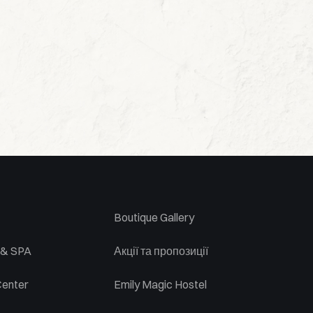
Boutique Gallery
 & SPA
Акції та пропозиції
Center
Emily Magic Hostel