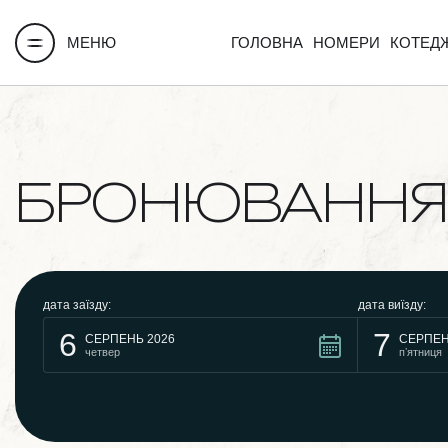
МЕНЮ
ГОЛОВНА
НОМЕРИ
КОТЕД
БРОНЮВАННЯ
дата заїзду:
дата виїзду:
6
7
СЕРПЕНЬ 2026
СЕРПЕН
четвер
пʼятниця