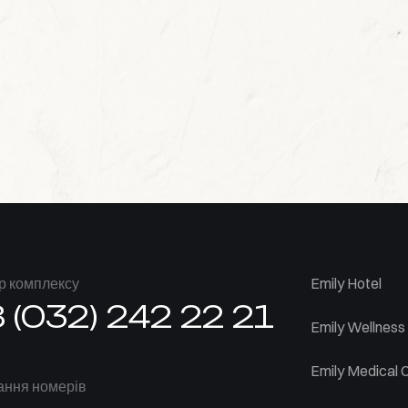
р комплексу
Emily Hotel
 (032) 242 22 21
Emily Wellness
Emily Medical 
ння номерів