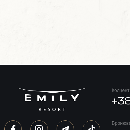
Колцент
+38
Бронюва