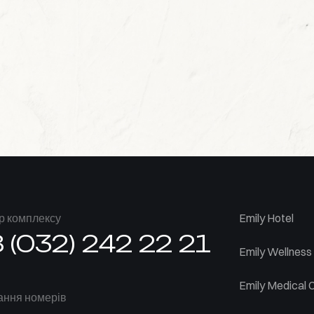
р комплексу
Emily Hotel
 (032) 242 22 21
Emily Wellness
Emily Medical 
ння номерів