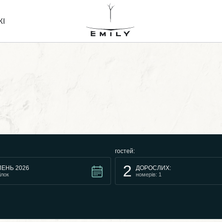
ЖІ
гостей:
2
ЕНЬ 2026
ДОРОСЛИХ:
ілок
номерів: 1